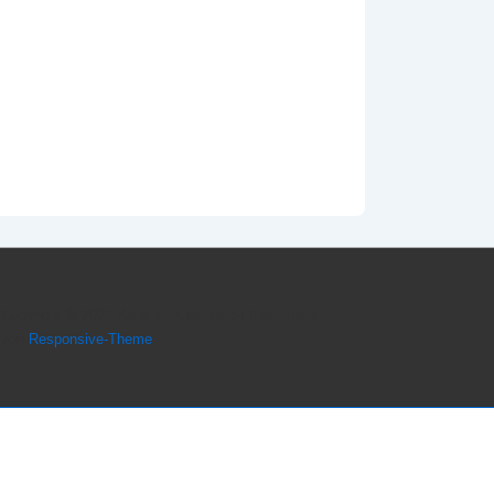
Copyright © 2026
Karla J. Butterfield
| Präsentiert
von
Responsive-Theme