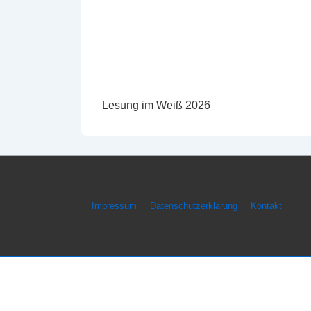
Lesung im Weiß 2026
Footer-
Impressum
Datenschutzerklärung
Kontakt
Menü