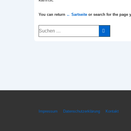
You can return
← Sartseite
or search for the page y
Suchen
nach:
Footer-
Impressum
Datenschutzerklärung
Kontakt
Menü