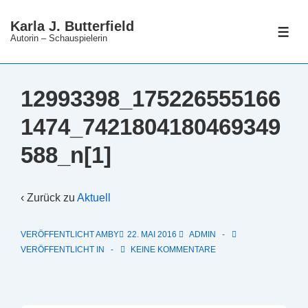
↓
Karla J. Butterfield
Zum
ME
Autorin – Schauspielerin
Inhalt
12993398_175226555166
1474_7421804180469349
588_n[1]
‹ Zurück zu
Aktuell
VERÖFFENTLICHT AMBY
22. MAI 2016
ADMIN
VERÖFFENTLICHT IN
KEINE KOMMENTARE