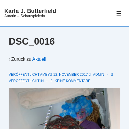
↓
Karla J. Butterfield
Zum
ME
Autorin – Schauspielerin
Inhalt
DSC_0016
‹ Zurück zu
Aktuell
VERÖFFENTLICHT AMBY
12. NOVEMBER 2017
ADMIN
VERÖFFENTLICHT IN
KEINE KOMMENTARE