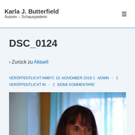
↓
Karla J. Butterfield
Zum
ME
Autorin – Schauspielerin
Inhalt
DSC_0124
‹ Zurück zu
Aktuell
VERÖFFENTLICHT AMBY
10. NOVEMBER 2018
ADMIN
VERÖFFENTLICHT IN
KEINE KOMMENTARE