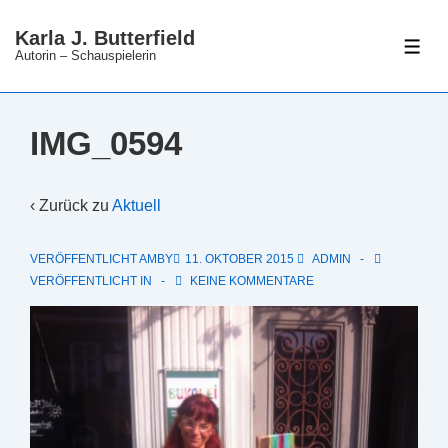
↓
Karla J. Butterfield
Zum
ME
Autorin – Schauspielerin
Inhalt
IMG_0594
‹ Zurück zu
Aktuell
VERÖFFENTLICHT AMBY
11. OKTOBER 2015
ADMIN
VERÖFFENTLICHT IN
KEINE KOMMENTARE