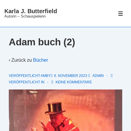
↓
Karla J. Butterfield
Zum
ME
Autorin – Schauspielerin
Inhalt
Adam buch (2)
‹ Zurück zu
Bücher
VERÖFFENTLICHT AMBY
6. NOVEMBER 2023
ADMIN
VERÖFFENTLICHT IN
KEINE KOMMENTARE