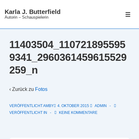
↓
Karla J. Butterfield
Zum
ME
Autorin – Schauspielerin
Inhalt
11403504_110721895595
9341_2960361459615529
259_n
‹ Zurück zu
Fotos
VERÖFFENTLICHT AMBY
4. OKTOBER 2015
ADMIN
VERÖFFENTLICHT IN
KEINE KOMMENTARE