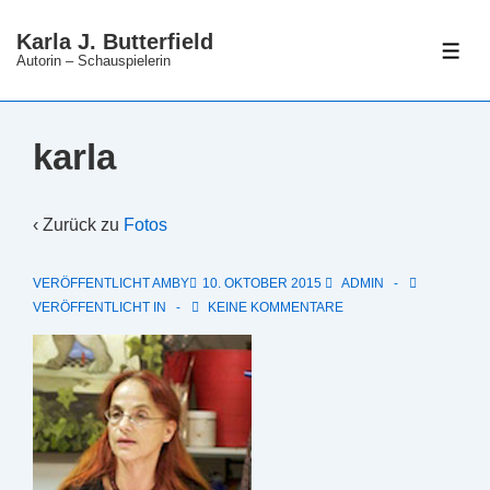
↓
Karla J. Butterfield
Zum
ME
Autorin – Schauspielerin
Inhalt
karla
‹ Zurück zu
Fotos
VERÖFFENTLICHT AMBY
10. OKTOBER 2015
ADMIN
VERÖFFENTLICHT IN
KEINE KOMMENTARE