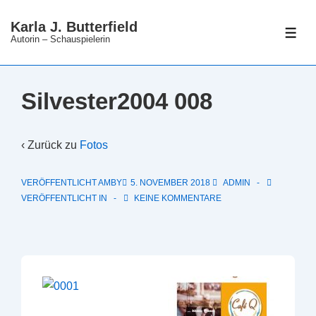
↓
Karla J. Butterfield
Zum
ME
Autorin – Schauspielerin
Inhalt
Silvester2004 008
‹ Zurück zu
Fotos
VERÖFFENTLICHT AMBY
5. NOVEMBER 2018
ADMIN
VERÖFFENTLICHT IN
KEINE KOMMENTARE