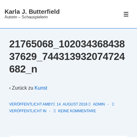
↓
Karla J. Butterfield
Zum
ME
Autorin – Schauspielerin
Inhalt
21765068_102034368438
37629_744313932074724
682_n
‹ Zurück zu
Kunst
VERÖFFENTLICHT AMBY
14. AUGUST 2018
ADMIN
VERÖFFENTLICHT IN
KEINE KOMMENTARE