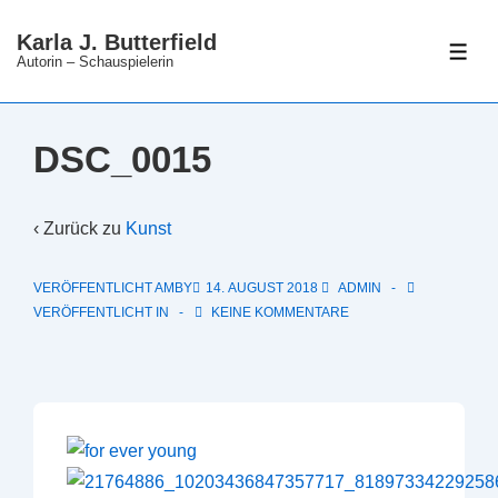
↓
Karla J. Butterfield
Zum
ME
Autorin – Schauspielerin
Inhalt
DSC_0015
‹ Zurück zu
Kunst
VERÖFFENTLICHT AMBY
14. AUGUST 2018
ADMIN
VERÖFFENTLICHT IN
KEINE KOMMENTARE