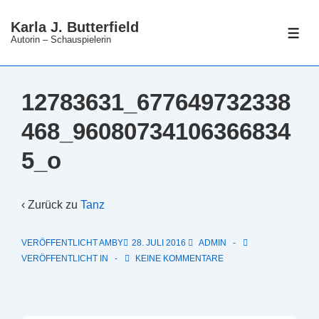
↓
Karla J. Butterfield
Zum
ME
Autorin – Schauspielerin
Inhalt
12783631_677649732338
468_96080734106366834
5_o
‹ Zurück zu
Tanz
VERÖFFENTLICHT AMBY
28. JULI 2016
ADMIN
VERÖFFENTLICHT IN
KEINE KOMMENTARE