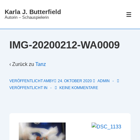
↓
Karla J. Butterfield
Zum
ME
Autorin – Schauspielerin
Inhalt
IMG-20200212-WA0009
‹ Zurück zu
Tanz
VERÖFFENTLICHT AMBY
24. OKTOBER 2020
ADMIN
VERÖFFENTLICHT IN
KEINE KOMMENTARE