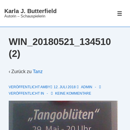
↓
Karla J. Butterfield
Zum
ME
Autorin – Schauspielerin
Inhalt
WIN_20180521_134510
(2)
‹ Zurück zu
Tanz
VERÖFFENTLICHT AMBY
12. JULI 2018
ADMIN
VERÖFFENTLICHT IN
KEINE KOMMENTARE