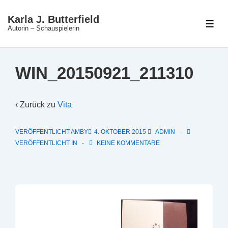
↓
Karla J. Butterfield
Zum
ME
Autorin – Schauspielerin
Inhalt
WIN_20150921_211310
‹ Zurück zu
Vita
VERÖFFENTLICHT AMBY
4. OKTOBER 2015
ADMIN
VERÖFFENTLICHT IN
KEINE KOMMENTARE