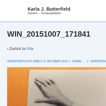
↓
Karla J. Butterfield
Zum
Autorin – Schauspielerin
Inhalt
WIN_20151007_171841
‹ Zurück zu
Vita
VERÖFFENTLICHT AMBY
8. OKTOBER 2015
ADMIN
VERÖFFENT