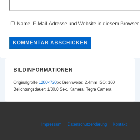
Name, E-Mail-Adresse und Website in diesem Browser 
BILDINFORMATIONEN
Originalgröße
1280×720
px
Brennweite: 2.4mm
ISO: 160
Belichtungsdauer: 1/30.0 Sek.
Kamera: Tegra Camera
Footer-
Impressum
Datenschutzerklärung
Kontakt
Menü