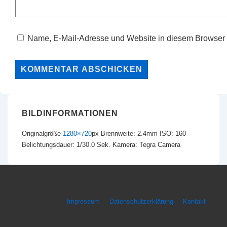
Name, E-Mail-Adresse und Website in diesem Browser 
BILDINFORMATIONEN
Originalgröße
1280×720
px
Brennweite: 2.4mm
ISO: 160
Belichtungsdauer: 1/30.0 Sek.
Kamera: Tegra Camera
Footer-
Impressum
Datenschutzerklärung
Kontakt
Menü