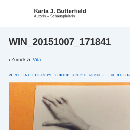
↓
Karla J. Butterfield
Zum
Autorin – Schauspielerin
Inhalt
WIN_20151007_171841
‹ Zurück zu
Vita
VERÖFFENTLICHT AMBY
8. OKTOBER 2015
ADMIN
VERÖFFENT