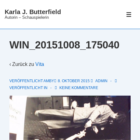
↓
Karla J. Butterfield
Zum
ME
Autorin – Schauspielerin
Inhalt
WIN_20151008_175040
‹ Zurück zu
Vita
VERÖFFENTLICHT AMBY
8. OKTOBER 2015
ADMIN
VERÖFFENTLICHT IN
KEINE KOMMENTARE