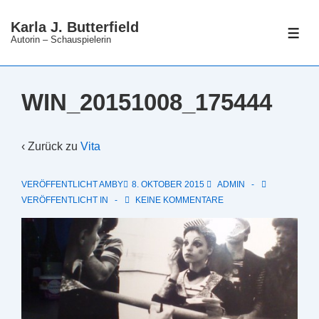
↓
Karla J. Butterfield
Zum
ME
Autorin – Schauspielerin
Inhalt
WIN_20151008_175444
‹ Zurück zu
Vita
VERÖFFENTLICHT AMBY
8. OKTOBER 2015
ADMIN
VERÖFFENTLICHT IN
KEINE KOMMENTARE